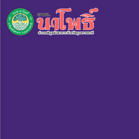
×
หน้า
close
หลัก
ข้อมูล
พื้น
ฐาน
บุคลากร
แผน
ยุทธศาสตร์
ข่าวสาร