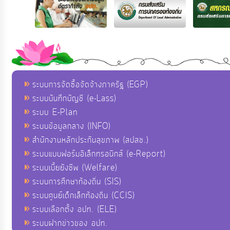
ระบบการจัดซื้อจัดจ้างภาครัฐ (EGP)
ระบบบันทึกบัญชี (e-Lass)
ระบบ E-Plan
ระบบข้อมูลกลาง (INFO)
สำนักงานหลักประกันสุขภาพ (สปสช.)
ระบบแบบฟอร์มอิเล็กทรอนิกส์ (e-Report)
ระบบเบี้ยยังชีพ (Welfare)
ระบบการศึกษาท้องถิ่น (SIS)
ระบบศูนย์เด็กเล็กท้องถิ่น (CCIS)
ระบบเลือกตั้ง อปท. (ELE)
ระบบฝากข่าวของ อปท.