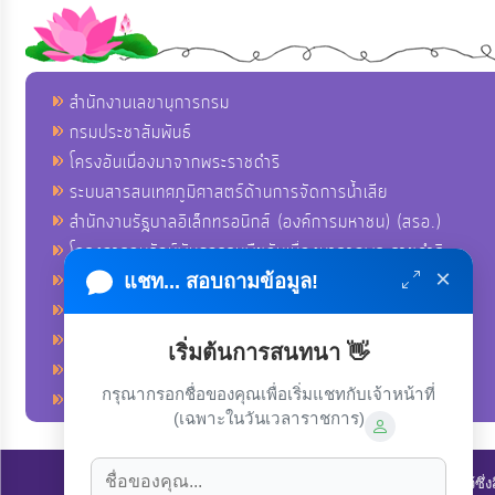
สำนักงานเลขานุการกรม
กรมประชาสัมพันธ์
โครงอันเนื่องมาจากพระราชดำริ
ระบบสารสนเทศภูมิศาสตร์ด้านการจัดการน้ำเสีย
สำนักงานรัฐบาลอิเล็กทรอนิกส์ (องค์การมหาชน) (สรอ.)
โครงการอนุรักษ์พันธุกรรมพืชอันเนื่องมาจากพระราชดำริ
×
คลังข่าวมหาไทย
แชท... สอบถามข้อมูล!
คู่มือตาม พ.ร.บ.อำนวยความสดวกฯ
ฐานข้อมูลหน่วยงานภาครัฐ (INFO)
เริ่มต้นการสนทนา 👋
ศูนย์คุ้มครองผู้ใช้บริการทางการเงิน ศคง.
กรุณากรอกชื่อของคุณเพื่อเริ่มแชทกับเจ้าหน้าที่
ศูนย์อำนวยการบริหารจังหวัดชายแดนภาคใต้ ศอ.บต.
(เฉพาะในวันเวลาราชการ)
ลิขสิทธิ์ © 2022-2023 องค์การบริหารส่วนตำบลนาโพธิ์. ขอสงวนไว้ซึ่ง