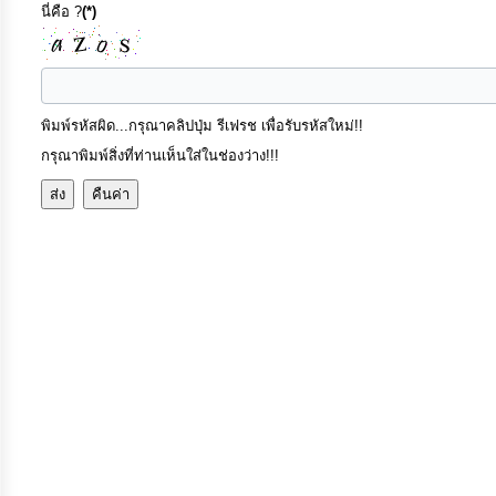
ป้องกัน
นี่คือ ?
(*)
การ
ทุจริต
พิมพ์รหัสผิด...กรุณาคลิปปุ่ม รีเฟรช เพื่อรับรหัสใหม่!!
มาตรการ
กรุณาพิมพ์สิ่งที่ท่านเห็นใส่ในช่องว่าง!!!
ภายใน
ป้องกัน
การ
ทุจริต
การ
ส่ง
เสริม
ความ
โปร่งใส