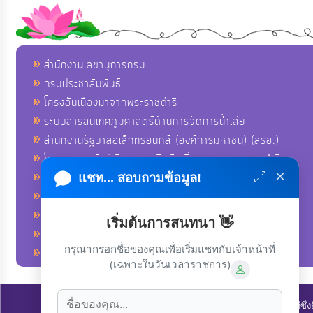
สำนักงานเลขานุการกรม
กรมประชาสัมพันธ์
โครงอันเนื่องมาจากพระราชดำริ
ระบบสารสนเทศภูมิศาสตร์ด้านการจัดการน้ำเสีย
สำนักงานรัฐบาลอิเล็กทรอนิกส์ (องค์การมหาชน) (สรอ.)
โครงการอนุรักษ์พันธุกรรมพืชอันเนื่องมาจากพระราชดำริ
×
คลังข่าวมหาไทย
แชท... สอบถามข้อมูล!
คู่มือตาม พ.ร.บ.อำนวยความสดวกฯ
ฐานข้อมูลหน่วยงานภาครัฐ (INFO)
เริ่มต้นการสนทนา 👋
ศูนย์คุ้มครองผู้ใช้บริการทางการเงิน ศคง.
กรุณากรอกชื่อของคุณเพื่อเริ่มแชทกับเจ้าหน้าที่
ศูนย์อำนวยการบริหารจังหวัดชายแดนภาคใต้ ศอ.บต.
(เฉพาะในวันเวลาราชการ)
ลิขสิทธิ์ © 2022-2023 องค์การบริหารส่วนตำบลนาโพธิ์. ขอสงวนไว้ซึ่ง