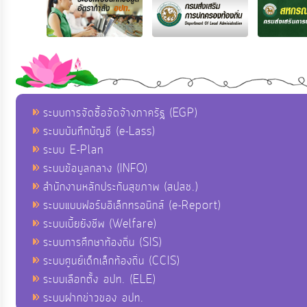
ระบบการจัดซื้อจัดจ้างภาครัฐ (EGP)
ระบบบันทึกบัญชี (e-Lass)
ระบบ E-Plan
ระบบข้อมูลกลาง (INFO)
สำนักงานหลักประกันสุขภาพ (สปสช.)
ระบบแบบฟอร์มอิเล็กทรอนิกส์ (e-Report)
ระบบเบี้ยยังชีพ (Welfare)
ระบบการศึกษาท้องถิ่น (SIS)
ระบบศูนย์เด็กเล็กท้องถิ่น (CCIS)
ระบบเลือกตั้ง อปท. (ELE)
ระบบฝากข่าวของ อปท.