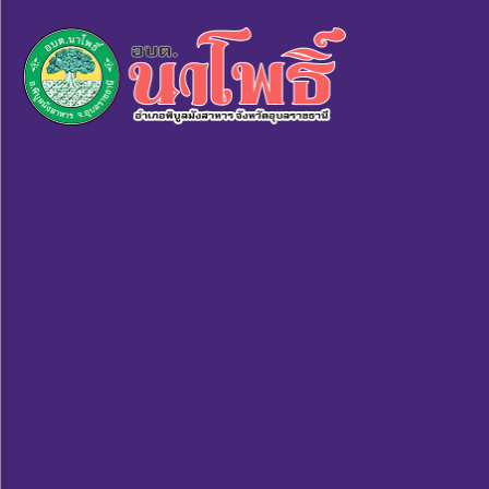
×
หน้า
close
หลัก
ข้อมูล
พื้น
ฐาน
บุคลากร
แผน
ยุทธศาสตร์
ข่าวสาร