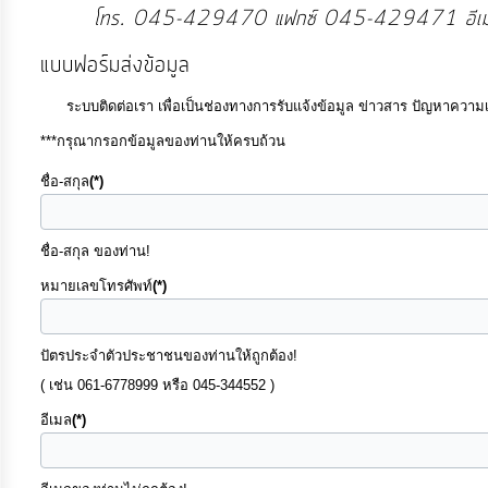
โทร. 045-429470
ประมาณ
ประจำ
แบบฟอร์มส่งข้อมูล
ปี
ระบบติดต่อเรา เพื่อเป็นช่องทางการรับแจ้งข้อมูล ข่าวสาร ปัญหาควา
***กรุณากรอกข้อมูลของท่านให้ครบถ้วน
การ
บริหาร
ชื่อ-สกุล
(*)
และ
พัฒนา
ชื่อ-สกุล ของท่าน!
ทรัพยากร
หมายเลขโทรศัพท์
(*)
บุคคล
ปัตรประจำตัวประชาชนของท่านให้ถูกต้อง!
การ
( เช่น 061-6778999 หรือ 045-344552 )
จัด
อีเมล
(*)
ซื้อ
จัด
จ้าง