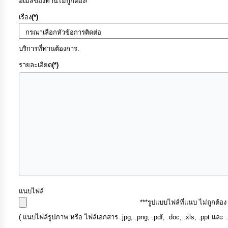
อีเมลของท่านไม่ถูกต้อง!
เรื่อง
(*)
การ
เงิน
บริการที่ท่านต้องการ.
การ
รายละเอียด
(*)
คลัง
แผนการ
ป้องกัน
การ
ทุจริต
การ
ดำเนิน
แนบไฟล์
การ
***รูปแบบไฟล์ที่แนบ ไม่ถูกต้อ
เพื่อ
( แนบไฟล์รูปภาพ หรือ ไฟล์เอกสาร .jpg, .png, .pdf, .doc, .xls, .ppt และ 