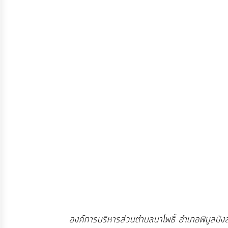
จัดการ
ความ
รู้
การ
ดำเนิน
งาน
การ
ให้
บริการ
แผนการ
ใช้
จ่าย
องค์การบริหารส่วนตำบลนาโพธิ์ อำเภอพิบูลม
งบ