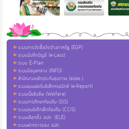
ระบบการจัดซื้อจัดจ้างภาครัฐ (EGP)
ระบบบันทึกบัญชี (e-Lass)
ระบบ E-Plan
ระบบข้อมูลกลาง (INFO)
สำนักงานหลักประกันสุขภาพ (สปสช.)
ระบบแบบฟอร์มอิเล็กทรอนิกส์ (e-Report)
ระบบเบี้ยยังชีพ (Welfare)
ระบบการศึกษาท้องถิ่น (SIS)
ระบบศูนย์เด็กเล็กท้องถิ่น (CCIS)
ระบบเลือกตั้ง อปท. (ELE)
ระบบฝากข่าวของ อปท.