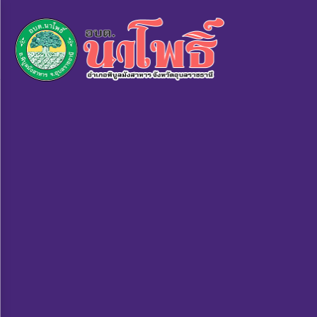
×
หน้า
close
หลัก
ข้อมูล
พื้น
ฐาน
บุคลากร
แผน
ยุทธศาสตร์
ข่าวสาร