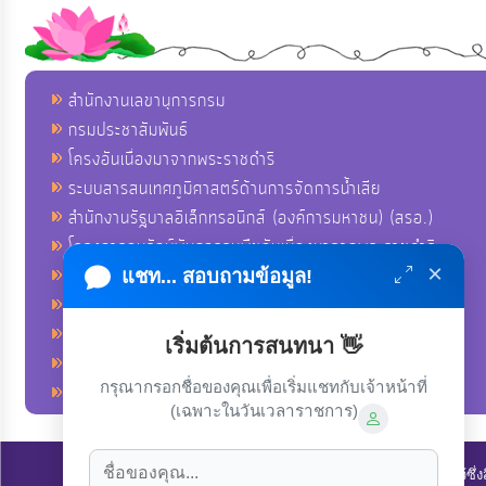
สำนักงานเลขานุการกรม
กรมประชาสัมพันธ์
โครงอันเนื่องมาจากพระราชดำริ
ระบบสารสนเทศภูมิศาสตร์ด้านการจัดการน้ำเสีย
สำนักงานรัฐบาลอิเล็กทรอนิกส์ (องค์การมหาชน) (สรอ.)
โครงการอนุรักษ์พันธุกรรมพืชอันเนื่องมาจากพระราชดำริ
×
คลังข่าวมหาไทย
แชท... สอบถามข้อมูล!
คู่มือตาม พ.ร.บ.อำนวยความสดวกฯ
ฐานข้อมูลหน่วยงานภาครัฐ (INFO)
เริ่มต้นการสนทนา 👋
ศูนย์คุ้มครองผู้ใช้บริการทางการเงิน ศคง.
กรุณากรอกชื่อของคุณเพื่อเริ่มแชทกับเจ้าหน้าที่
ศูนย์อำนวยการบริหารจังหวัดชายแดนภาคใต้ ศอ.บต.
(เฉพาะในวันเวลาราชการ)
ลิขสิทธิ์ © 2022-2023 องค์การบริหารส่วนตำบลนาโพธิ์. ขอสงวนไว้ซึ่ง