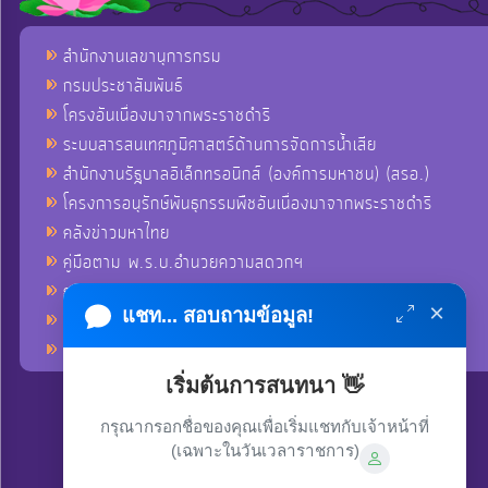
สำนักงานเลขานุการกรม
กรมประชาสัมพันธ์
โครงอันเนื่องมาจากพระราชดำริ
ระบบสารสนเทศภูมิศาสตร์ด้านการจัดการน้ำเสีย
สำนักงานรัฐบาลอิเล็กทรอนิกส์ (องค์การมหาชน) (สรอ.)
โครงการอนุรักษ์พันธุกรรมพืชอันเนื่องมาจากพระราชดำริ
คลังข่าวมหาไทย
คู่มือตาม พ.ร.บ.อำนวยความสดวกฯ
ฐานข้อมูลหน่วยงานภาครัฐ (INFO)
×
แชท... สอบถามข้อมูล!
ศูนย์คุ้มครองผู้ใช้บริการทางการเงิน ศคง.
ศูนย์อำนวยการบริหารจังหวัดชายแดนภาคใต้ ศอ.บต.
เริ่มต้นการสนทนา 👋
กรุณากรอกชื่อของคุณเพื่อเริ่มแชทกับเจ้าหน้าที่
(เฉพาะในวันเวลาราชการ)