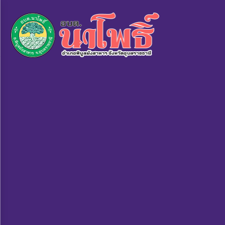
×
หน้า
close
หลัก
ข้อมูล
พื้น
ฐาน
บุคลากร
แผน
ยุทธศาสตร์
ข่าวสาร