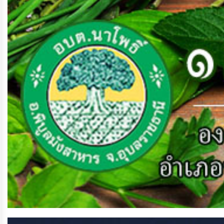
จัดการ
ความ
รู้
การ
ดำเนิน
งาน
การ
ให้
บริการ
แผนการ
ใช้
จ่าย
งบ