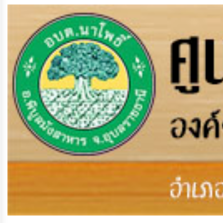
ป้องกัน
การ
ทุจริต
มาตรการ
ภายใน
ป้องกัน
การ
ทุจริต
การ
ส่ง
เสริม
ความ
โปร่งใส