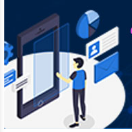
การ
เงิน
การ
คลัง
แผนการ
ป้องกัน
การ
ทุจริต
การ
ดำเนิน
การ
เพื่อ