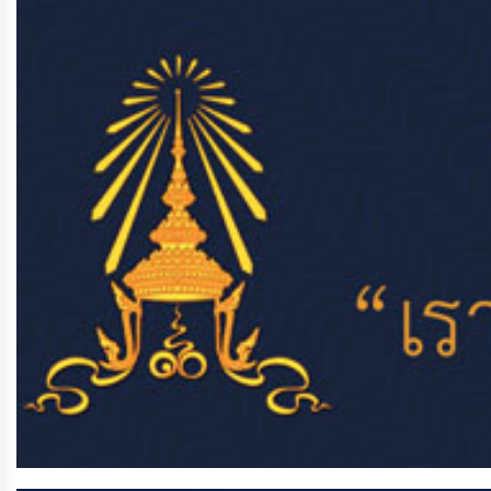
ประมาณ
ประจำ
ปี
การ
บริหาร
และ
พัฒนา
ทรัพยากร
บุคคล
การ
จัด
ซื้อ
จัด
จ้าง