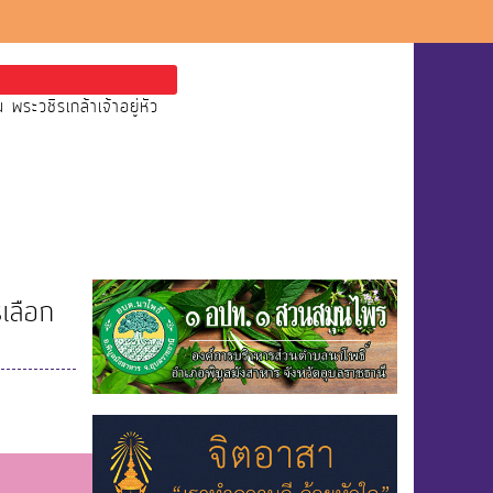
ะวชิรเกล้าเจ้าอยู่หัว
รเลือก