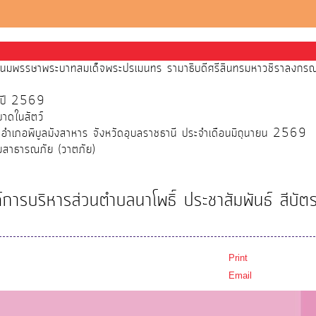
ระชนมพรรษาพระบาทสมเด็จพระปรเมนทร รามาธิบดีศรีสินทรมหาวชิราลงกรณ พร
จำปี 2569
บาดในสัตว์
์ อำเภอพิบูลมังสาหาร จังหวัดอุบลราชธานี ประจำเดือนมิถุนายน 2569
ัยสาธารณภัย (วาตภัย)
การบริหารส่วนตำบลนาโพธิ์ ประชาสัมพันธ์ สีบัต
Print
Email