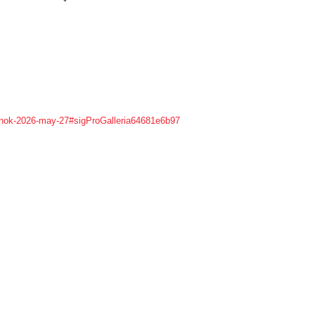
2-nok-2026-may-27#sigProGalleria64681e6b97