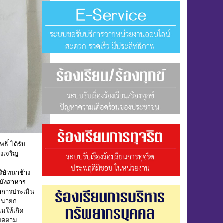
ิ์ ได้รับ
งเจริญ
ิษัทนาช้าง
ลมังสาหาร
ทำการประเมิน
นา นายก
ม่ให้เกิด
ียดตาม