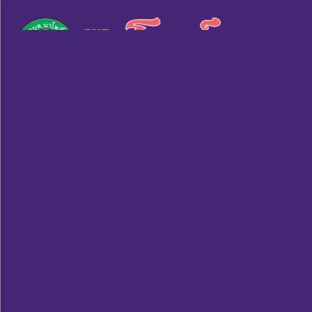
×
หน้า
close
หลัก
ข้อมูล
พื้น
ฐาน
บุคลากร
แผน
ยุทธศาสตร์
ข่าวสาร