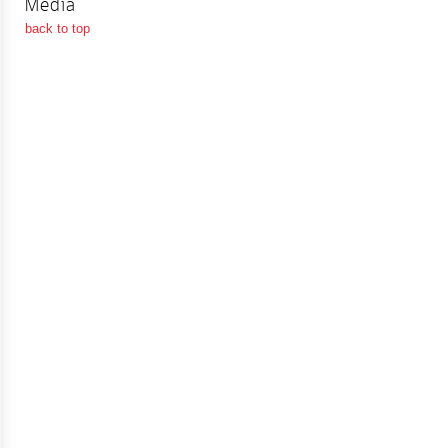
Media
จัดการ
back to top
ความ
รู้
การ
ดำเนิน
งาน
การ
ให้
บริการ
แผนการ
ใช้
จ่าย
งบ