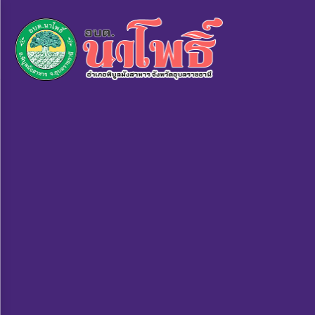
×
หน้า
close
หลัก
ข้อมูล
พื้น
ฐาน
บุคลากร
แผน
ยุทธศาสตร์
ข่าวสาร