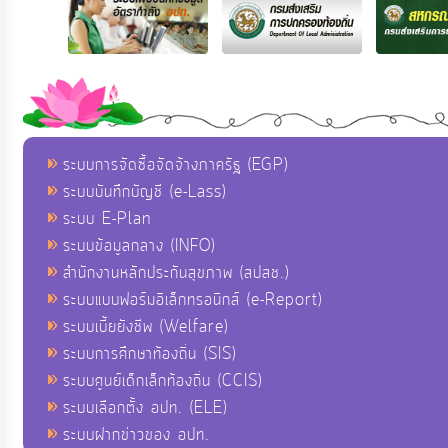
ระบบการจัดซื้อจัดจ้างภาครัฐ (EGP)
ระบบบันทึกบัญชี (e-Lass)
ระบบ E-Plan
ระบบข้อมูลกลาง (INFO)
สำนักงานหลักประกันสุขภาพ (สปสช.)
ระบบแบบฟอร์มอิเล็กทรอนิกส์ (e-Report)
ระบบเบี้ยยังชีพ (Welfare)
ระบบการศึกษาท้องถิ่น (SIS)
ระบบศูนย์เด็กเล็กท้องถิ่น (CCIS)
ระบบเลือกตั้ง อปท. (ELE)
ระบบฝากข่าวของ อปท.