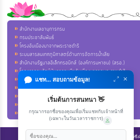
สำนักงานเลขานุการกรม
กรมประชาสัมพันธ์
โครงอันเนื่องมาจากพระราชดำริ
ระบบสารสนเทศภูมิศาสตร์ด้านการจัดการน้ำเสีย
สำนักงานรัฐบาลอิเล็กทรอนิกส์ (องค์การมหาชน) (สรอ.)
โครงการอนุรักษ์พันธุกรรมพืชอันเนื่องมาจากพระราชดำริ
×
คลังข่าวมหาไทย
แชท... สอบถามข้อมูล!
คู่มือตาม พ.ร.บ.อำนวยความสดวกฯ
ฐานข้อมูลหน่วยงานภาครัฐ (INFO)
เริ่มต้นการสนทนา 👋
ศูนย์คุ้มครองผู้ใช้บริการทางการเงิน ศคง.
กรุณากรอกชื่อของคุณเพื่อเริ่มแชทกับเจ้าหน้าที่
ศูนย์อำนวยการบริหารจังหวัดชายแดนภาคใต้ ศอ.บต.
(เฉพาะในวันเวลาราชการ)
ลิขสิทธิ์ © 2022-2023 องค์การบริหารส่วนตำบลนาโพธิ์. ขอสงวนไว้ซึ่ง