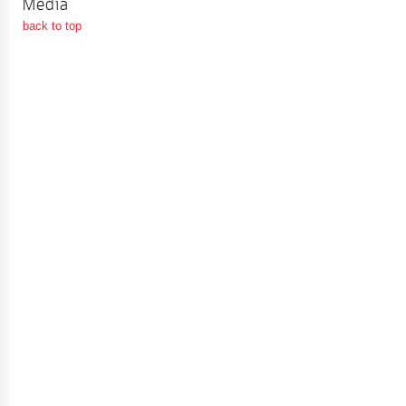
Media
จัดการ
back to top
ความ
รู้
การ
ดำเนิน
งาน
การ
ให้
บริการ
แผนการ
ใช้
จ่าย
งบ