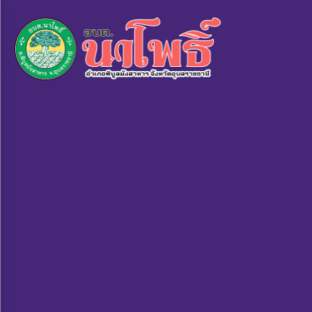
×
หน้า
close
หลัก
ข้อมูล
พื้น
ฐาน
บุคลากร
แผน
ยุทธศาสตร์
ข่าวสาร