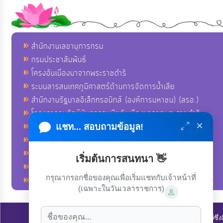
สำนักงานเลขานุการกรม
กรมประชาสัมพันธ์
โครงอันเนื่องมาจากพระราชดำริ
ระบบสารสนเทศภูมิศาสตร์ด้านการจัดการน้ำเสีย
สำนักงานรัฐบาลอิเล็กทรอนิกส์ (องค์การมหาชน) (สรอ.)
โครงการอนุรักษ์พันธุกรรมพืชอันเนื่องมาจากพระราชดำริ
×
คลังข่าวมหาไทย
แชท... สอบถามข้อมูล!
คู่มือตาม พ.ร.บ.อำนวยความสดวกฯ
ฐานข้อมูลหน่วยงานภาครัฐ (INFO)
เริ่มต้นการสนทนา 👋
ศูนย์คุ้มครองผู้ใช้บริการทางการเงิน ศคง.
กรุณากรอกชื่อของคุณเพื่อเริ่มแชทกับเจ้าหน้าที่
ศูนย์อำนวยการบริหารจังหวัดชายแดนภาคใต้ ศอ.บต.
(เฉพาะในวันเวลาราชการ)
ลิขสิทธิ์ © 2022-2023 องค์การบริหารส่วนตำบลนาโพธิ์. ขอสงวนไว้ซึ่ง