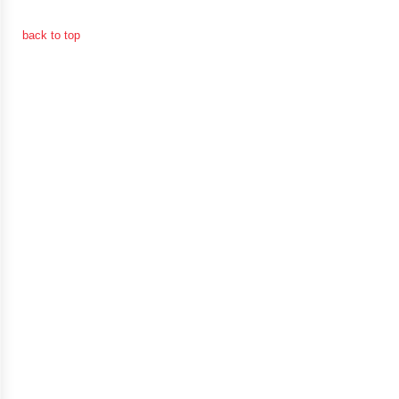
back to top
การ
เงิน
การ
คลัง
แผนการ
ป้องกัน
การ
ทุจริต
การ
ดำเนิน
การ
เพื่อ