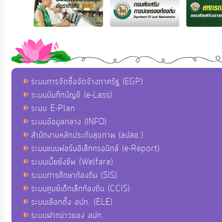
ระบบการจัดซื้อจัดจ้างภาครัฐ (EGP)
ระบบบันทึกบัญชี (e-Lass)
ระบบ E-Plan
ระบบข้อมูลกลาง (INFO)
สำนักงานหลักประกันสุขภาพ (สปสช.)
ระบบแบบฟอร์มอิเล็กทรอนิกส์ (e-Report)
ระบบเบี้ยยังชีพ (Welfare)
ระบบการศึกษาท้องถิ่น (SIS)
ระบบศูนย์เด็กเล็กท้องถิ่น (CCIS)
ระบบเลือกตั้ง อปท. (ELE)
ระบบฝากข่าวของ อปท.